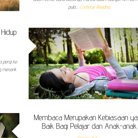
pula,…
Continue Reading
 Hidup
 pergi ke
g menarik
Membaca Merupakan Kebiasaan ya
Baik Bagi Pelajar dan Anak-anak
Informasi Buku