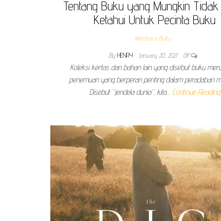
Tentang Buku yang Mungkin Tida
Ketahui Untuk Pecinta Buku
Membaca Buku
By
HENRY
January 20, 2021
Off
Koleksi kertas dan bahan lain yang disebut buku me
penemuan yang berperan penting dalam peradaban m
Disebut “jendela dunia”, kita…
Continue Reading