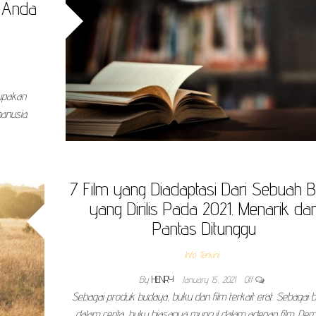
k Anda
rupakan
anusia.
7 Film yang Diadaptasi Dari Sebuah 
yang Dirilis Pada 2021. Menarik da
Pantas Ditunggu
Info Terkini
By
HENRY
January 15, 2021
Off
Sebagai produk budaya, buku dan film terkait erat. Sebagai 
dalam cerita, buku biasanya muncul dalam adegan film. Dem