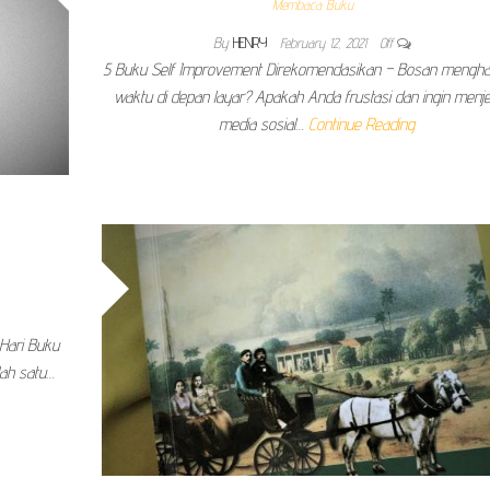
Membaca Buku
By
HENRY
February 12, 2021
Off
5 Buku Self Improvement Direkomendasikan – Bosan mengha
waktu di depan layar? Apakah Anda frustasi dan ingin menjel
media sosial…
Continue Reading
 Hari Buku
lah satu…