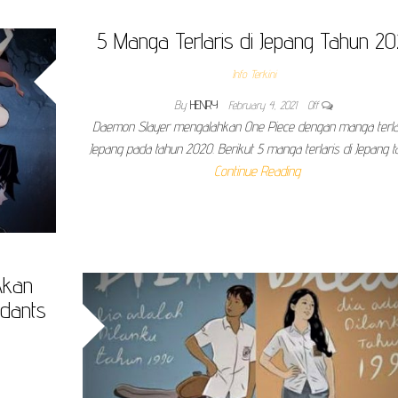
5 Manga Terlaris di Jepang Tahun 2
Info Terkini
By
HENRY
February 4, 2021
Off
Daemon Slayer mengalahkan One Piece dengan manga terlar
Jepang pada tahun 2020. Berikut 5 manga terlaris di Jepang 
Continue Reading
Akan
ndants