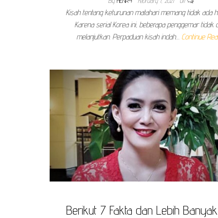
By
HENRY
February 1, 2021
Off
Kisah tentang keturunan matahari memang tidak ada h
Karena serial Korea ini, beberapa penggemar tidak 
melanjutkan. Perpaduan kisah indah…
Continue Rea
Berikut 7 Fakta dan Lebih Banyak