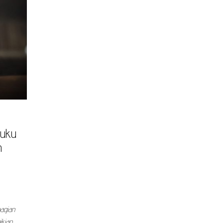
Buku
n
bagian
ikian