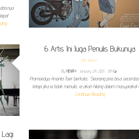
abisnya.
dapat
ding
6 Artis Ini Juga Penulis Bukunya
Info Terkini
By
HENRY
January 29, 2021
Off
Pramoedya Ananta Toer berkata, “Seorang pria bisa secerdas 
tetapi jika ia tidak menulis, ia akan hilang dalam masyarakat
Continue Reading
 Lagi