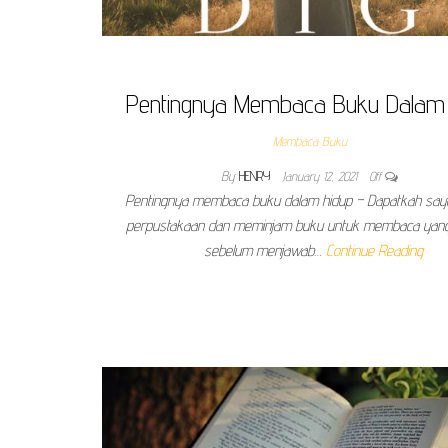
Pentingnya Membaca Buku Dalam
Membaca Buku
By
HENRY
January 12, 2021
Off
Pentingnya membaca buku dalam hidup – Dapatkah saya
perpustakaan dan meminjam buku untuk membaca yan
sebelum menjawab…
Continue Reading