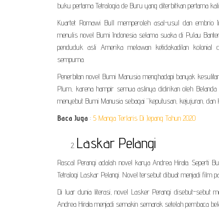
buku pertama Tetralogia de Buru yang diterbitkan pertama kali
Kuartet Romawi Bull memperoleh asal-usul dan embrio I
menulis novel Bumi Indonesia selama suaka di Pulau Bante
penduduk asli Amerika melawan ketidakadilan kolonial
sempurna.
Penerbitan novel Bumi Manusia menghadapi banyak kesulitan. 
Plum, karena hampir semua aslinya didirikan oleh Belanda 
menyebut Bumi Manusia sebagai “keputusan, kejujuran, dan ke
Baca Juga
:
5 Manga Terlaris Di Jepang Tahun 2020
Laskar Pelangi
Rascal Perangi adalah novel karya Andrea Hirata. Seperti B
Tetralogi Laskar Pelangi. Novel tersebut dibuat menjadi film pa
Di luar dunia literasi, novel Lasker Perangi disebut-sebut
Andrea Hirata menjadi semakin semarak setelah pembaca belaj