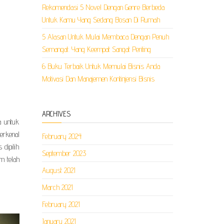
Rekomendasi 5 Novel Dengan Genre Berbeda
Untuk Kamu Yang Sedang Bosan Di Rumah
5 Alasan Untuk Mulai Membaca Dengan Penuh
Semangat. Yang Keempat Sangat Penting
6 Buku Terbaik Untuk Memulai Bisnis Anda
Motivasi Dan Manajemen Kontinjensi Bisnis
ARCHIVES
a untuk
erkenal
February 2024
dipilih
September 2023
m telah
August 2021
March 2021
February 2021
January 2021