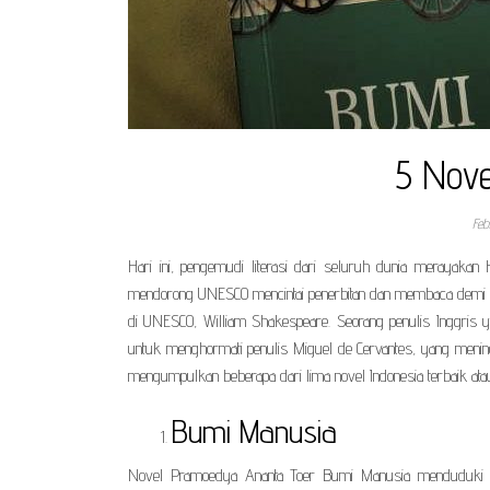
5 Nove
Feb
Hari ini, pengemudi literasi dari seluruh dunia merayakan
mendorong UNESCO mencintai penerbitan dan membaca demi hak 
di UNESCO, William Shakespeare. Seorang penulis Inggris yan
untuk menghormati penulis Miguel de Cervantes, yang menin
mengumpulkan beberapa dari lima novel Indonesia terbaik atau
Bumi Manusia
Novel Pramoedya Ananta Toer Bumi Manusia menduduki pe