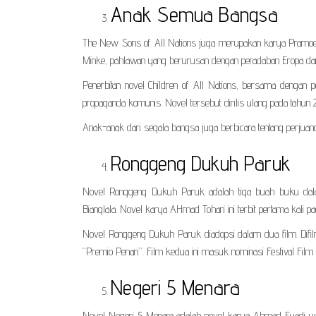
Anak Semua Bangsa
The New Sons of All Nations juga merupakan karya Pramoe
Minke, pahlawan yang berurusan dengan peradaban Eropa dan 
Penerbitan novel Children of All Nations, bersama dengan
propaganda komunis. Novel tersebut dirilis ulang pada tahun 
Anak-anak dari segala bangsa juga berbicara tentang perjuan
Ronggeng Dukuh Paruk
Novel Ronggeng Dukuh Paruk adalah tiga buah buku dala
Bianglala. Novel karya AHmad Tohari ini terbit pertama kali pa
Novel Ronggeng Dukuh Paruk diadopsi dalam dua film. Difil
“Premio Penari”. Film kedua ini masuk nominasi Festival Film
Negeri 5 Menara
Novel Negeri 5 Menara adalah novel karya Ahmad Fuadi yang 