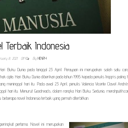
l Terbaik Indonesia
ruary 8, 2021
Off
By
HENRY
 Hari Buku Dunia pada tanggal 23 April. Perayaan ini merupakan salah satu car
cipta. Hari Buku Dunia diberikan pada tahun 1995 kepada penulis Inggris paling t
g meninggal hari itu. Pada awal 23 April, penulis Valencia Vicente Clavel Andrés 
ggal hari itu. Menurut Goodreads, dalam rangka Hari Buku Sedunia, merahputih.co
 beberapa novel Indonesia terbaik yang pernah diterbitkan.
ringkat pertama. Novel ini merupakan