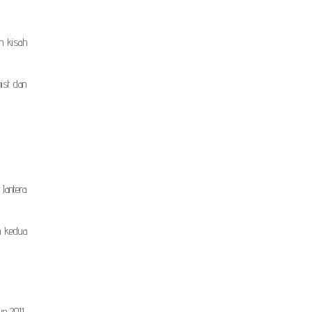
n kisah
ist dan
Jantera
m kedua
n 2011,