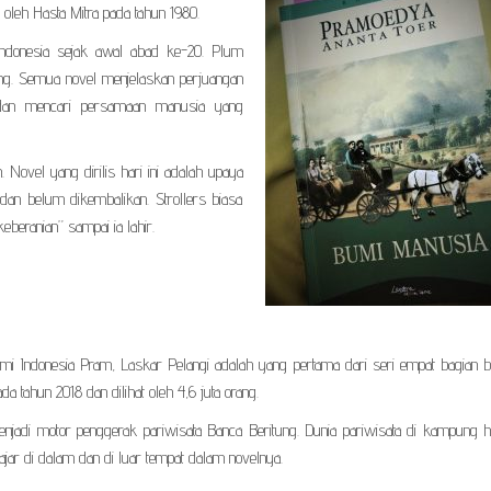
 oleh Hasta Mitra pada tahun 1980.
ndonesia sejak awal abad ke-20. Plum
ng. Semua novel menjelaskan perjuangan
 dan mencari persamaan manusia yang
Novel yang dirilis hari ini adalah upaya
dan belum dikembalikan. Strollers biasa
beranian” sampai ia lahir.
umi Indonesia Pram, Laskar Pelangi adalah yang pertama dari seri empat bagian b
da tahun 2018 dan dilihat oleh 4,6 juta orang.
 menjadi motor penggerak pariwisata Banca Beritung. Dunia pariwisata di kampung 
ar di dalam dan di luar tempat dalam novelnya.