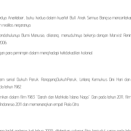
dya Anantatoer, buku kedua dalam kuartet Bull. Anak Semua Bangsa menceritaka
realitas negaranya.
 pendahulunya Bumi Manusia, dilarang, menuduhnya bekerja dengan Marxist Renin
2006.
gan para pemimpin dalam menghadapi ketidakadilan kolonial.
m serial Dukuh Paruk. RonggengDukuhParuk, Lintang Kemukus Dini Hari dan 
da tahun 1982.
mkan dalam film 1983 “Darah dan Mahkota Istana Naga”. Dan pada tahun 2011, fil
 Indonesia 2011 dan memenangkan empat Piala Citra.
terbit pertama kali tahun 2009, ditetapkan sebagai film berjudul sama pada tahu