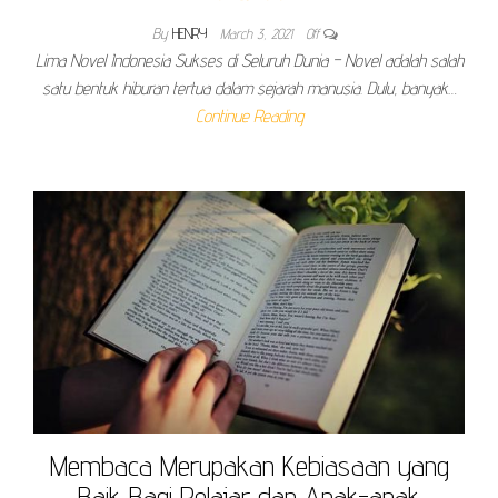
By
HENRY
March 3, 2021
Off
Lima Novel Indonesia Sukses di Seluruh Dunia – Novel adalah salah
satu bentuk hiburan tertua dalam sejarah manusia. Dulu, banyak…
Continue Reading
Membaca Merupakan Kebiasaan yang
Baik Bagi Pelajar dan Anak-anak