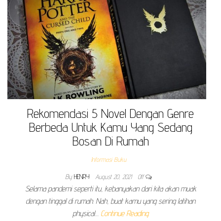
Rekomendasi 5 Novel Dengan Genre
Berbeda Untuk Kamu Yang Sedang
Bosan Di Rumah
Informasi Buku
By
HENRY
August 20, 2021
Off
Selama pandemi seperti itu, kebanyakan dari kita akan muak
dengan tinggal di rumah. Nah, buat kamu yang sering latihan
physical…
Continue Reading