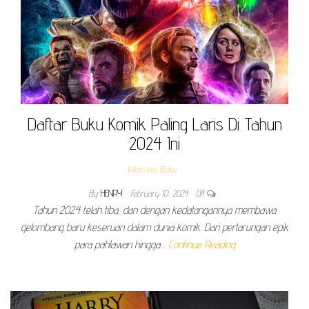
Daftar Buku Komik Paling Laris Di Tahun
2024 Ini
Informasi Buku
By
HENRY
February 10, 2024
Off
Tahun 2024 telah tiba, dan dengan kedatangannya membawa
gelombang baru keseruan dalam dunia komik. Dari pertarungan epik
para pahlawan hingga…
Continue Reading